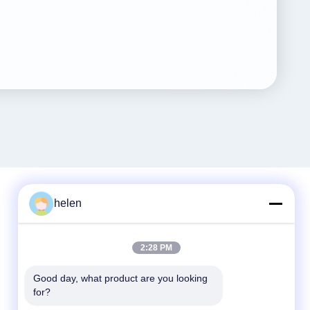
helen
Contacto rápido
2:28 PM
Teléfono
86--13101235550
Good day, what product are you looking 
for?
El correo electrónico