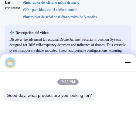
Las
#
Interruptor de teléfono móvil de mano
etiquetas:
#
20m para bloquear el teléfono móvil
#
Interruptor de señal de teléfono móvil de 8 canales
Descripción del vídeo:
Discover the advanced Directional Drone Jammer Security Protection System,
designed for 360° full-frequency detection and influence of drones. This versatile
system supports vehicle-mounted, fixed, and portable configurations, ensuring
strong stability and high-grade quality for optimal defense performance.
Videos Relacionados
7:33 PM
Good day, what product are you looking for?
00:21
01:31
Sistema antidrones integrado con
Solución de láser de fibra dopada
láser de fibra y sensor multiespectral
con iterbio de un solo módulo