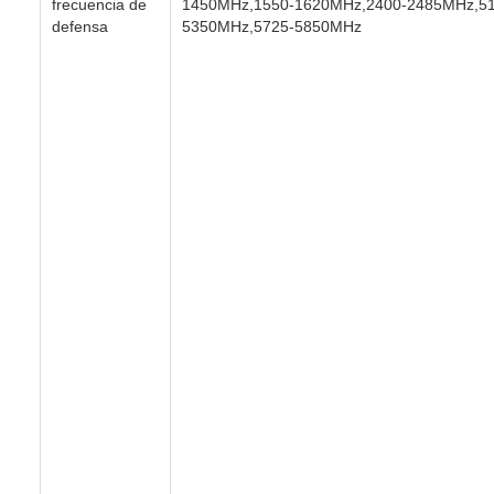
frecuencia de
1450MHz,1550-1620MHz,2400-2485MHz,51
defensa
5350MHz,5725-5850MHz