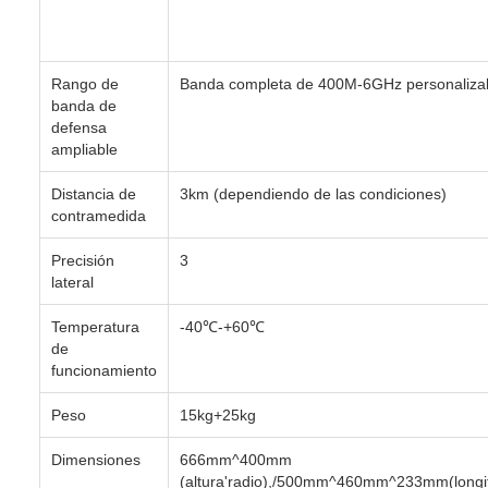
Rango de
Banda completa de 400M-6GHz personaliza
banda de
defensa
ampliable
Distancia de
3km (dependiendo de las condiciones)
contramedida
Precisión
3
lateral
Temperatura
-40℃-+60℃
de
funcionamiento
Peso
15kg+25kg
Dimensiones
666mm^400mm
(altura'radio),/500mm^460mm^233mm(longit