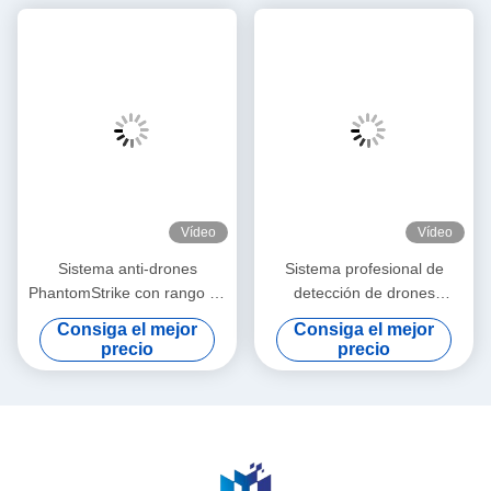
Vídeo
Vídeo
Sistema anti-drones
Sistema profesional de
PhantomStrike con rango de
detección de drones
detección ≥ 10 km y rango
Intercepción de FPV de
Consiga el mejor
Consiga el mejor
anti-drones ≥ 3 km con
alcance de 12 km
precio
precio
detección de múltiples
Seguimiento de ubicación
espectros
del piloto en tiempo real