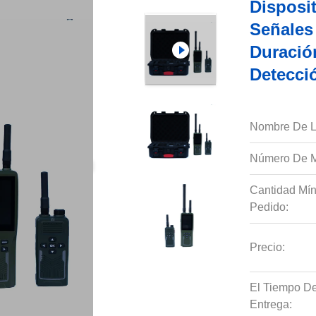
Disposit
Señales
Duració
Detecci
Nombre De L
Número De M
Cantidad Mí
Pedido:
Precio:
El Tiempo D
Entrega: