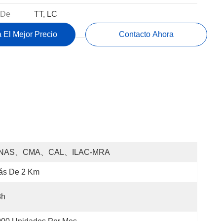
 De
TT, LC
 El Mejor Precio
Contacto Ahora
NAS、CMA、CAL、ILAC-MRA
ás De 2 Km
8h